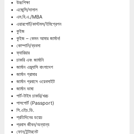
উচ্চশিক্ষা
এজেন্সি/দালাল
এম.বি.এ./MBA
এয়ারপোর্ট/কাস্টমস/ইমিগ্রেশন
কুইজ
কুইজ – কেমন আমার জার্মান!
কোম্পানি/ব্যবসা
ক্যারিয়ার
চাকরি এবং জার্মানি
জার্মান এম্ব্যাসি বাংলাদেশ
জার্মান গ্রামার
জার্মান প্রবাসে ওয়েবসাইট
জার্মান ভাষা
পার্ট-টাইম চাকরি/খরচ
পাসপোর্ট (Passport)
পি.এইচ.ডি.
প্রতিদিনের ডয়েচ
প্রবাস জীবন/অন্যান্য
ফোন/ইন্টারনেট