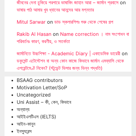
জীবনের দেনা চুকিয়ে পরপারে ভাষাবিদ জাহান আরা – জার্মান প্রবাসে
on
ভাষার পাঠ আমার খুব ধ্যানের আনন্দের আর মগ্নতার
Mitul Sarwar
on
ডাড স্কলারশিপঃ শুরু থেকে শেষের গল্প
Rakib Al Hasan
on
Name correction । নাম সংশোধন বা
পরিবর্তনঃ কারণ, করণীয়, ও সতর্কতা
জার্মানিতে উচ্চশিক্ষা - Academic Diary | একাডেমিক ডায়েরী
on
ডকুমেন্ট এটেস্টেশন বা অন্য কোন কাজে কিভাবে জার্মান এমব্যাসি থেকে
এপয়েন্টমেণ্ট নিবেন? (স্টুডেন্ট ভিসার জন্য ভিন্ন পদ্ধতি)
BSAAG contributors
Motivation Letter/SoP
Uncategorized
Uni Assist – কী, কেন, কিভাবে
অন্যান্য
আইইএলটিএস (IELTS)
আইন-কানুন
ইনস্যুরেন্স