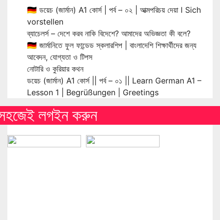
🇩🇪 ডয়েচ (জার্মান) A1 কোর্স | পর্ব – ০২ | আত্মপরিচয় দেয়া l Sich
vorstellen
ব্যাচেলর্স – দেশে করব নাকি বিদেশে? আমাদের অভিজ্ঞতা কী বলে?
🇩🇪 জার্মানিতে ফুল ফান্ডেড স্কলারশিপ | বাংলাদেশি শিক্ষার্থীদের জন্য
আবেদন, যোগ্যতা ও টিপস
নোটারি ও কুরিয়ার কথন
ডয়েচ (জার্মান) A1 কোর্স || পর্ব – ০১ || Learn German A1 –
Lesson 1 | Begrüßungen | Greetings
সহজেই লগইন করুন