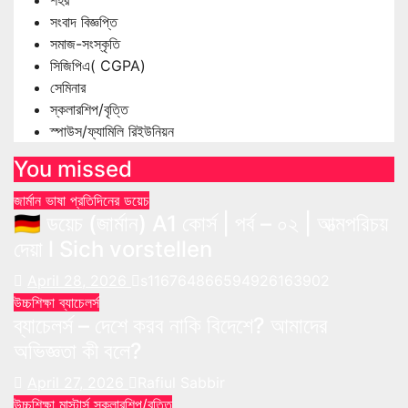
সংবাদ বিজ্ঞপ্তি
সমাজ-সংস্কৃতি
সিজিপিএ( CGPA)
সেমিনার
স্কলারশিপ/বৃত্তি
স্পাউস/ফ্যামিলি রিইউনিয়ন
You missed
জার্মান ভাষা
প্রতিদিনের ডয়েচ
🇩🇪 ডয়েচ (জার্মান) A1 কোর্স | পর্ব – ০২ | আত্মপরিচয়
দেয়া l Sich vorstellen
April 28, 2026
s116764866594926163902
উচ্চশিক্ষা
ব্যাচেলর্স
ব্যাচেলর্স – দেশে করব নাকি বিদেশে? আমাদের
অভিজ্ঞতা কী বলে?
April 27, 2026
Rafiul Sabbir
উচ্চশিক্ষা
মাস্টার্স
স্কলারশিপ/বৃত্তি