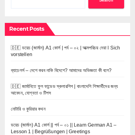
Search
Recent Posts
🇩🇪 ডয়েচ (জার্মান) A1 কোর্স | পর্ব – ০২ | আত্মপরিচয় দেয়া l Sich
vorstellen
ব্যাচেলর্স – দেশে করব নাকি বিদেশে? আমাদের অভিজ্ঞতা কী বলে?
🇩🇪 জার্মানিতে ফুল ফান্ডেড স্কলারশিপ | বাংলাদেশি শিক্ষার্থীদের জন্য
আবেদন, যোগ্যতা ও টিপস
নোটারি ও কুরিয়ার কথন
ডয়েচ (জার্মান) A1 কোর্স || পর্ব – ০১ || Learn German A1 –
Lesson 1 | Begrüßungen | Greetings