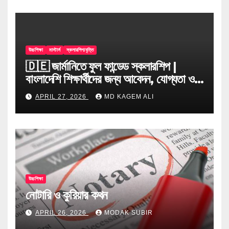
উচ্চশিক্ষা
মাস্টার্স
স্কলারশিপ/বৃত্তি
🇩🇪 জার্মানিতে ফুল ফান্ডেড স্কলারশিপ |
বাংলাদেশি শিক্ষার্থীদের জন্য আবেদন, যোগ্যতা ও
টিপস
APRIL 27, 2026
MD KAGEM ALI
উচ্চশিক্ষা
নোটারি ও কুরিয়ার কথন
APRIL 26, 2026
MODAK SUBIR