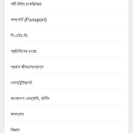
পার্ট-টাইম চাকরি/খরচ
পাসপোর্ট (Passport)
পি.এইচ.ডি.
প্রতিদিনের ডয়েচ
প্রবাস জীবন/অন্যান্য
ফোন/ইন্টারনেট
বাংলাদেশ এমব্যাসি, বার্লিন
বাসস্থান
বিজ্ঞান