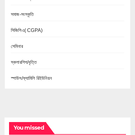
সমাজ-সংস্কৃতি
সিজিপিএ( CGPA)
সেমিনার
স্কলারশিপ/বৃত্তি
স্পাউস/ফ্যামিলি রিইউনিয়ন
You missed