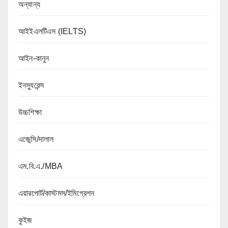
অন্যান্য
আইইএলটিএস (IELTS)
আইন-কানুন
ইনস্যুরেন্স
উচ্চশিক্ষা
এজেন্সি/দালাল
এম.বি.এ./MBA
এয়ারপোর্ট/কাস্টমস/ইমিগ্রেশন
কুইজ