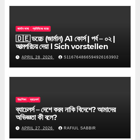
জার্মান ভাষা
প্রতিদিনের ডয়েচ
🇩🇪 ডয়েচ (জার্মান) A1 কোর্স | পর্ব – ০২ |
আত্মপরিচয় দেয়া l Sich vorstellen
APRIL 28, 2026
S116764866594926163902
উচ্চশিক্ষা
ব্যাচেলর্স
ব্যাচেলর্স – দেশে করব নাকি বিদেশে? আমাদের
অভিজ্ঞতা কী বলে?
APRIL 27, 2026
RAFIUL SABBIR