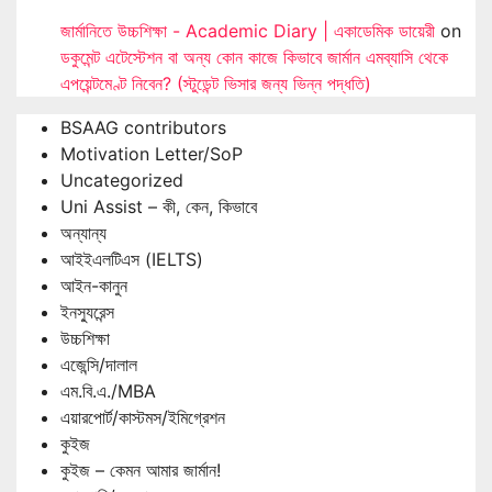
জার্মানিতে উচ্চশিক্ষা - Academic Diary | একাডেমিক ডায়েরী
on
ডকুমেন্ট এটেস্টেশন বা অন্য কোন কাজে কিভাবে জার্মান এমব্যাসি থেকে
এপয়েন্টমেণ্ট নিবেন? (স্টুডেন্ট ভিসার জন্য ভিন্ন পদ্ধতি)
BSAAG contributors
Motivation Letter/SoP
Uncategorized
Uni Assist – কী, কেন, কিভাবে
অন্যান্য
আইইএলটিএস (IELTS)
আইন-কানুন
ইনস্যুরেন্স
উচ্চশিক্ষা
এজেন্সি/দালাল
এম.বি.এ./MBA
এয়ারপোর্ট/কাস্টমস/ইমিগ্রেশন
কুইজ
কুইজ – কেমন আমার জার্মান!