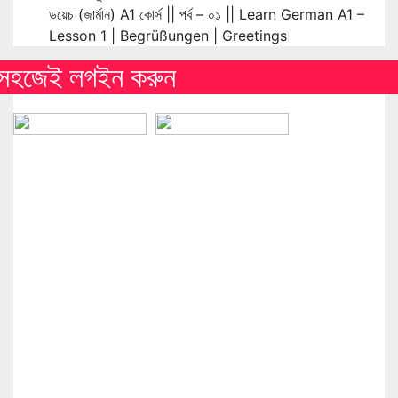
ডয়েচ (জার্মান) A1 কোর্স || পর্ব – ০১ || Learn German A1 –
Lesson 1 | Begrüßungen | Greetings
সহজেই লগইন করুন