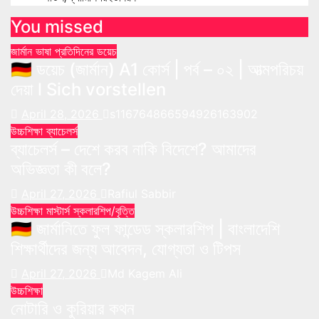
You missed
জার্মান ভাষা
প্রতিদিনের ডয়েচ
🇩🇪 ডয়েচ (জার্মান) A1 কোর্স | পর্ব – ০২ | আত্মপরিচয়
দেয়া l Sich vorstellen
April 28, 2026
s116764866594926163902
উচ্চশিক্ষা
ব্যাচেলর্স
ব্যাচেলর্স – দেশে করব নাকি বিদেশে? আমাদের
অভিজ্ঞতা কী বলে?
April 27, 2026
Rafiul Sabbir
উচ্চশিক্ষা
মাস্টার্স
স্কলারশিপ/বৃত্তি
🇩🇪 জার্মানিতে ফুল ফান্ডেড স্কলারশিপ | বাংলাদেশি
শিক্ষার্থীদের জন্য আবেদন, যোগ্যতা ও টিপস
April 27, 2026
Md Kagem Ali
উচ্চশিক্ষা
নোটারি ও কুরিয়ার কথন