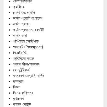
কোম্পানি/ব্যবসা
ক্যারিয়ার
চাকরি এবং জার্মানি
জার্মান এম্ব্যাসি বাংলাদেশ
জার্মান গ্রামার
জার্মান প্রবাসে ওয়েবসাইট
জার্মান ভাষা
পার্ট-টাইম চাকরি/খরচ
পাসপোর্ট (Passport)
পি.এইচ.ডি.
প্রতিদিনের ডয়েচ
প্রবাস জীবন/অন্যান্য
ফোন/ইন্টারনেট
বাংলাদেশ এমব্যাসি, বার্লিন
বাসস্থান
বিজ্ঞান
বিশেষ ব্যক্তিত্ব
ব্যাচেলর্স
ব্লকড একাউন্ট