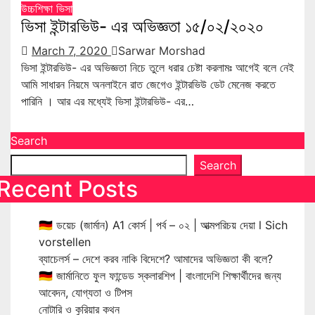
উচ্চশিক্ষা
ভিসা
ভিসা ইন্টারভিউ- এর অভিজ্ঞতা ১৫/০২/২০২০
March 7, 2020
Sarwar Morshad
ভিসা ইন্টারভিউ- এর অভিজ্ঞতা নিচে তুলে ধরার চেষ্টা করলামঃ আগেই বলে নেই
আমি সাধারন নিয়মে অনলাইনে রাত জেগেও ইন্টারভিউ ডেট মেনেজ করতে
পারিনি । আর এর মধ্যেই ভিসা ইন্টারভিউ- এর…
Search
Search
Recent Posts
🇩🇪 ডয়েচ (জার্মান) A1 কোর্স | পর্ব – ০২ | আত্মপরিচয় দেয়া l Sich
vorstellen
ব্যাচেলর্স – দেশে করব নাকি বিদেশে? আমাদের অভিজ্ঞতা কী বলে?
🇩🇪 জার্মানিতে ফুল ফান্ডেড স্কলারশিপ | বাংলাদেশি শিক্ষার্থীদের জন্য
আবেদন, যোগ্যতা ও টিপস
নোটারি ও কুরিয়ার কথন