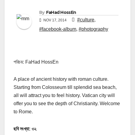
By
FaHad HossEn
#culture
,
NOV 17, 2014
#facebook-album
,
#photography
পরিচয়: FaHad HossEn
A place of ancient history with roman culture.
Starting from Colosseum till splendid sea beach,
all will attract you to feel history. Vatican city will
offer you to see the depth of Christianity. Welcome
to Rome.
ছবি সংখ্যা: ৩২