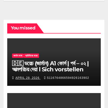
You missed
জার্মান ভাষা
প্রতিদিনের ডয়েচ
🇩🇪 ডয়েচ (জার্মান) A1 কোর্স | পর্ব – ০২ |
আত্মপরিচয় দেয়া l Sich vorstellen
APRIL 28, 2026
S116764866594926163902