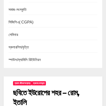
সমাজ-সংস্কৃতি
সিজিপিএ( CGPA)
সেমিনার
স্কলারশিপ/বৃত্তি
স্পাউস/ফ্যামিলি রিইউনিয়ন
প্রবাস জীবন/অন্যান্য
ভ্রমন/খেলাধুলা
ছবিতে ইউরোপের শহর – রোম,
ইতালি