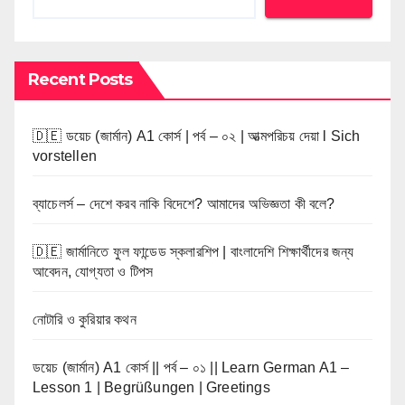
Recent Posts
🇩🇪 ডয়েচ (জার্মান) A1 কোর্স | পর্ব – ০২ | আত্মপরিচয় দেয়া l Sich
vorstellen
ব্যাচেলর্স – দেশে করব নাকি বিদেশে? আমাদের অভিজ্ঞতা কী বলে?
🇩🇪 জার্মানিতে ফুল ফান্ডেড স্কলারশিপ | বাংলাদেশি শিক্ষার্থীদের জন্য
আবেদন, যোগ্যতা ও টিপস
নোটারি ও কুরিয়ার কথন
ডয়েচ (জার্মান) A1 কোর্স || পর্ব – ০১ || Learn German A1 –
Lesson 1 | Begrüßungen | Greetings