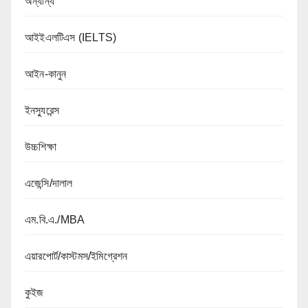
অন্যান্য
আইইএলটিএস (IELTS)
আইন-কানুন
ইনস্যুরেন্স
উচ্চশিক্ষা
এজেন্সি/দালাল
এম.বি.এ./MBA
এয়ারপোর্ট/কাস্টমস/ইমিগ্রেশন
কুইজ