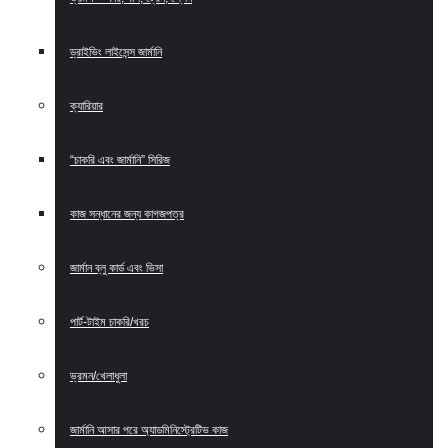
ড্রাইভিং লাইসেন্স জার্মানি
ক্যারিয়ার
“চাকরি এবং জার্মানি” সিরিজ
কাজ সন্ধানের জন্য কাগজপত্র
জার্মান ব্লু কার্ড এবং ভিসা
পার্ট-টাইম চাকরি/খরচ
ভ্রমন/খেলাধুলা
জার্মানি আসার পরে অ্যাডমিনিস্ট্রেটিভ কাজ