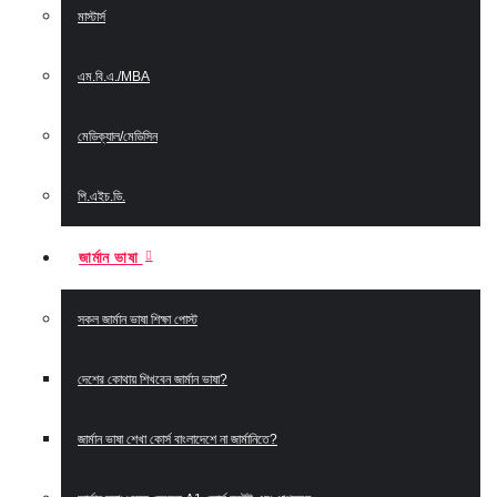
মাস্টার্স
এম.বি.এ./MBA
মেডিক্যাল/মেডিসিন
পি.এইচ.ডি.
জার্মান ভাষা
সকল জার্মান ভাষা শিক্ষা পোস্ট
দেশের কোথায় শিখবেন জার্মান ভাষা?
জার্মান ভাষা শেখা কোর্স বাংলাদেশে না জার্মানিতে?