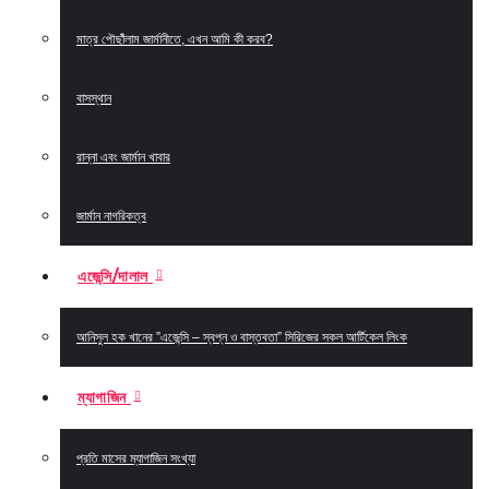
মাত্র পৌছাঁঁলাম জার্মানীতে, এখন আমি কী করব?
বাসস্থান
রান্না এবং জার্মান খাবার
জার্মান নাগরিকত্ব
এজেন্সি/দালাল
আনিসুল হক খানের ”এজেন্সি – স্বপ্ন ও বাস্তবতা” সিরিজের সকল আর্টিকেল লিংক
ম্যাগাজিন
প্রতি মাসের ম্যাগাজিন সংখ্যা