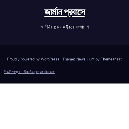
জার্মান প্রবাসে
জার্মানির বুকে এক টুকরো বাংলাদেশ
Proudly powered by WordPress
|
Theme: News Hunt by
Themeansar
.
উচ্চশিক্ষা
প্রবাস জীবন/অন্যান্য
জার্মান ভাষা