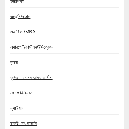
উচ্চশিক্ষা
এজেন্সি/দালাল
এম.বি.এ./MBA
এয়ারপোর্ট/কাস্টমস/ইমিগ্রেশন
কুইজ
কুইজ – কেমন আমার জার্মান!
কোম্পানি/ব্যবসা
ক্যারিয়ার
চাকরি এবং জার্মানি