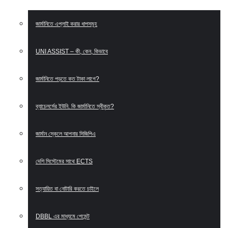
জার্মানিতে এপ্লাই করার ধাপসমূহ
UNI ASSIST – কী, কেন, কিভাবে
জার্মানিতে পড়তে কত টাকা লাগে?
ব্যাচেলর্সের ইউনি. কি জার্মানিতে স্বীকৃত?
জার্মান স্কেলে আপনার সিজিপিএ
দেশি সিস্টেমের সাথে ECTS
সত্যায়িত বা নোটারি করতে চাইলে
DBBL এর মাধ্যমে পেমেন্ট