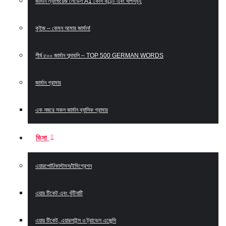
জার্মান ল্যাংগুয়েজ লেভেল A1 কোর্স কন্টেন্ট এবং ধাপসমূহ
কুইজ – কেমন আমার জার্মান!
শীর্ষ ৫০০ জার্মান শব্দাবলি – TOP 500 GERMAN WORDS
জার্মান গ্রামার
এক নজরে সকল জার্মান ব্যাসিক গ্রামার
ভিসা
এয়ারপোর্ট/কাস্টমস/ইমিগ্রেশন
এয়ার টিকেট এবং খুঁটিনাটি
এয়ার টিকেট, এয়ারলাইন্স ও ট্রাভেল এজেন্সি