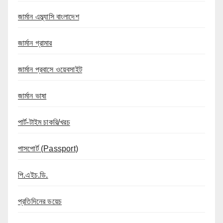
জার্মান এম্ব্যাসি বাংলাদেশ
জার্মান গ্রামার
জার্মান প্রবাসে ওয়েবসাইট
জার্মান ভাষা
পার্ট-টাইম চাকরি/খরচ
পাসপোর্ট (Passport)
পি.এইচ.ডি.
প্রতিদিনের ডয়েচ