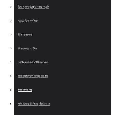
ভিসা অ্যাপয়েন্টমেন্ট নেয়ার পদ্ধতি
স্টুডেন্ট ভিসা ফর্ম পূরণ
ভিসা সাক্ষাৎকার
ভিসার জন্য অ্যাপিল
স্পাউস/ফ্যামিলি রিইউনিয়ন ভিসা
ভিসা প্রাপ্তিতে বিলম্ব, করণীয়
ভিসা পাবার পর
শপিং টিপসঃ কী কিনব, কী কিনব না