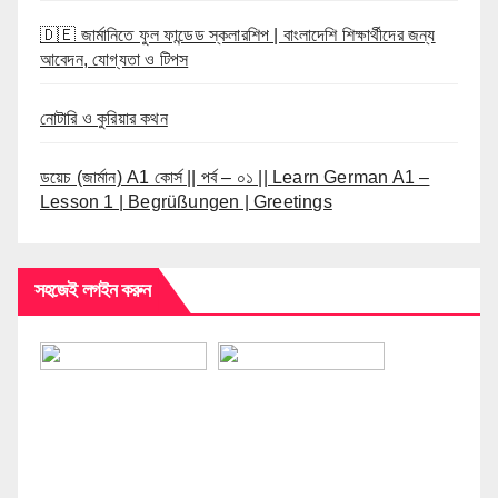
🇩🇪 জার্মানিতে ফুল ফান্ডেড স্কলারশিপ | বাংলাদেশি শিক্ষার্থীদের জন্য
আবেদন, যোগ্যতা ও টিপস
নোটারি ও কুরিয়ার কথন
ডয়েচ (জার্মান) A1 কোর্স || পর্ব – ০১ || Learn German A1 –
Lesson 1 | Begrüßungen | Greetings
সহজেই লগইন করুন