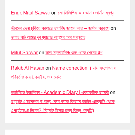
Engr. Mitul Sarwar
on
লো সিজিপিএ আর আমার জার্মান স্বপ্ন
জীবনের দেনা চুকিয়ে পরপারে ভাষাবিদ জাহান আরা – জার্মান প্রবাসে
on
ভাষার পাঠ আমার খুব ধ্যানের আনন্দের আর মগ্নতার
Mitul Sarwar
on
ডাড স্কলারশিপঃ শুরু থেকে শেষের গল্প
Rakib Al Hasan
on
Name correction । নাম সংশোধন বা
পরিবর্তনঃ কারণ, করণীয়, ও সতর্কতা
জার্মানিতে উচ্চশিক্ষা - Academic Diary | একাডেমিক ডায়েরী
on
ডকুমেন্ট এটেস্টেশন বা অন্য কোন কাজে কিভাবে জার্মান এমব্যাসি থেকে
এপয়েন্টমেণ্ট নিবেন? (স্টুডেন্ট ভিসার জন্য ভিন্ন পদ্ধতি)