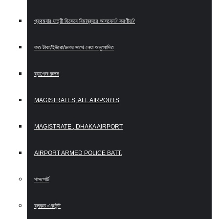
প্রথমবার যাত্রী হিসেবে বিমানবন্দরে আসবেন? করণীয়?
কত টাকা/ইউরো/ডলার সাথে নেয়া অনুমোদিত
ব্যাগেজ রুলস
MAGISTRATES, ALL AIRPORTS
MAGISTRATE , DHAKA AIRPORT
AIRPORT ARMED POLICE BATT.
পাসপোর্ট
ব্লকড একাউন্ট