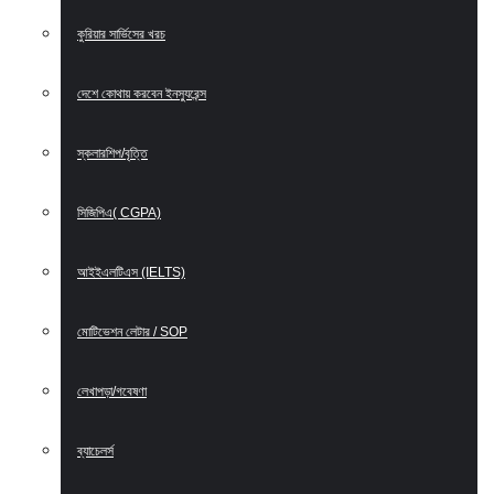
কুরিয়ার সার্ভিসের খরচ
দেশে কোথায় করবেন ইনস্যুরেন্স
স্কলারশিপ/বৃত্তি
সিজিপিএ( CGPA)
আইইএলটিএস (IELTS)
মোটিভেশন লেটার / SOP
লেখাপড়া/গবেষণা
ব্যাচেলর্স