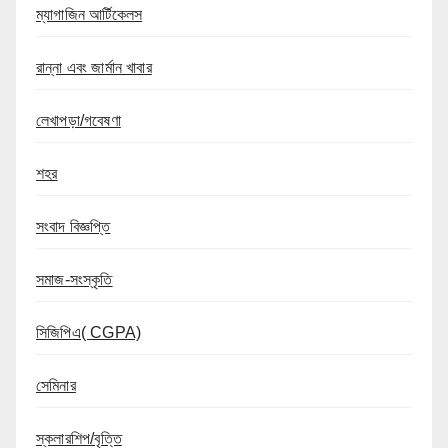
ম্যাগাজিন আর্টিকেলস
রান্না এবং জার্মান খাবার
লেখাপড়া/গবেষণা
শহর
সংবাদ বিজ্ঞপ্তি
সমাজ-সংস্কৃতি
সিজিপিএ( CGPA)
সেমিনার
স্কলারশিপ/বৃত্তি