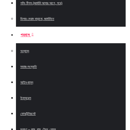
শপিং টিপস (জার্মানি আসার আগে, পরে)
ভিসার মেয়াদ বাড়ানো, জার্মানিতে
প্রবাস
অন্যান্য
সমাজ-সংস্কৃতি
আইন-কানুন
ইনস্যুরেন্স
ফোন/ইন্টারনেট
ভ্রমণ – কার, বাস, ট্রেন, প্লেন