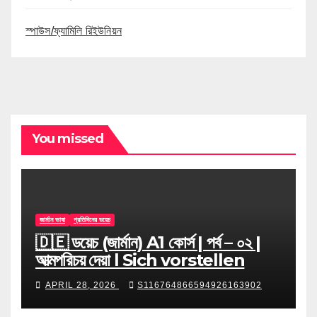
স্পাউস/ফ্যামিলি রিইউনিয়ন
You missed
জার্মান ভাষা
প্রতিদিনের ডয়েচ
🇩🇪 ডয়েচ (জার্মান) A1 কোর্স | পর্ব – ০২ |
আত্মপরিচয় দেয়া l Sich vorstellen
APRIL 28, 2026
S116764866594926163902