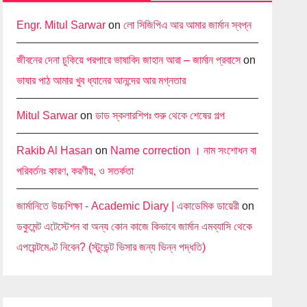
Engr. Mitul Sarwar
on
লো সিজিপিএ আর আমার জার্মান স্বপ্ন
জীবনের দেনা চুকিয়ে পরপারে ভাষাবিদ জাহান আরা – জার্মান প্রবাসে
on
ভাষার পাঠ আমার খুব ধ্যানের আনন্দের আর মগ্নতার
Mitul Sarwar
on
ডাড স্কলারশিপঃ শুরু থেকে শেষের গল্প
Rakib Al Hasan
on
Name correction । নাম সংশোধন বা
পরিবর্তনঃ কারণ, করণীয়, ও সতর্কতা
জার্মানিতে উচ্চশিক্ষা - Academic Diary | একাডেমিক ডায়েরী
on
ডকুমেন্ট এটেস্টেশন বা অন্য কোন কাজে কিভাবে জার্মান এমব্যাসি থেকে
এপয়েন্টমেণ্ট নিবেন? (স্টুডেন্ট ভিসার জন্য ভিন্ন পদ্ধতি)