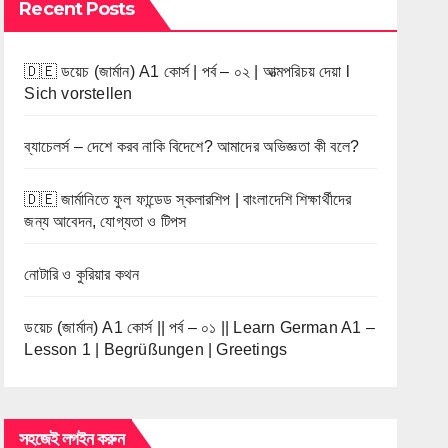
Recent Posts
🇩🇪 ডয়েচ (জার্মান) A1 কোর্স | পর্ব – ০২ | আত্মপরিচয় দেয়া l
Sich vorstellen
ব্যাচেলর্স – দেশে করব নাকি বিদেশে? আমাদের অভিজ্ঞতা কী বলে?
🇩🇪 জার্মানিতে ফুল ফান্ডেড স্কলারশিপ | বাংলাদেশি শিক্ষার্থীদের
জন্য আবেদন, যোগ্যতা ও টিপস
নোটারি ও কুরিয়ার কথন
ডয়েচ (জার্মান) A1 কোর্স || পর্ব – ০১ || Learn German A1 –
Lesson 1 | Begrüßungen | Greetings
সহজেই লগইন করুন