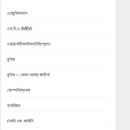
এজেন্সি/দালাল
এম.বি.এ./MBA
এয়ারপোর্ট/কাস্টমস/ইমিগ্রেশন
কুইজ
কুইজ – কেমন আমার জার্মান!
কোম্পানি/ব্যবসা
ক্যারিয়ার
চাকরি এবং জার্মানি