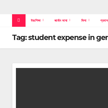
উচ্চশিক্ষা
জার্মান ভাষা
ভিসা
প্রবা
Tag:
student expense in g