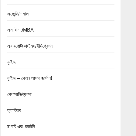
এজেন্সি/দালাল
এম.বি.এ./MBA
এয়ারপোর্ট/কাস্টমস/ইমিগ্রেশন
কুইজ
কুইজ – কেমন আমার জার্মান!
কোম্পানি/ব্যবসা
ক্যারিয়ার
চাকরি এবং জার্মানি