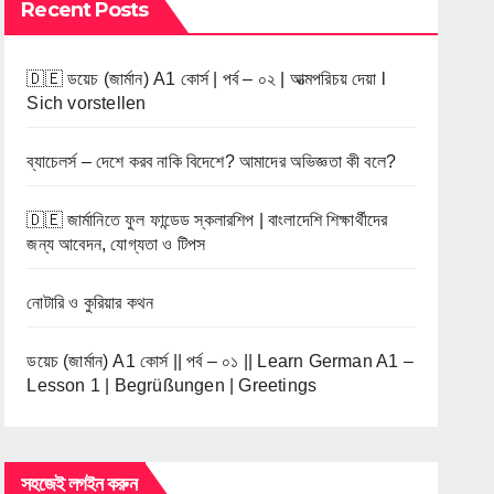
Recent Posts
🇩🇪 ডয়েচ (জার্মান) A1 কোর্স | পর্ব – ০২ | আত্মপরিচয় দেয়া l
Sich vorstellen
ব্যাচেলর্স – দেশে করব নাকি বিদেশে? আমাদের অভিজ্ঞতা কী বলে?
🇩🇪 জার্মানিতে ফুল ফান্ডেড স্কলারশিপ | বাংলাদেশি শিক্ষার্থীদের
জন্য আবেদন, যোগ্যতা ও টিপস
নোটারি ও কুরিয়ার কথন
ডয়েচ (জার্মান) A1 কোর্স || পর্ব – ০১ || Learn German A1 –
Lesson 1 | Begrüßungen | Greetings
সহজেই লগইন করুন