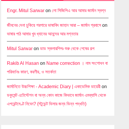
Engr. Mitul Sarwar
on
লো সিজিপিএ আর আমার জার্মান স্বপ্ন
জীবনের দেনা চুকিয়ে পরপারে ভাষাবিদ জাহান আরা – জার্মান প্রবাসে
on
ভাষার পাঠ আমার খুব ধ্যানের আনন্দের আর মগ্নতার
Mitul Sarwar
on
ডাড স্কলারশিপঃ শুরু থেকে শেষের গল্প
Rakib Al Hasan
on
Name correction । নাম সংশোধন বা
পরিবর্তনঃ কারণ, করণীয়, ও সতর্কতা
জার্মানিতে উচ্চশিক্ষা - Academic Diary | একাডেমিক ডায়েরী
on
ডকুমেন্ট এটেস্টেশন বা অন্য কোন কাজে কিভাবে জার্মান এমব্যাসি থেকে
এপয়েন্টমেণ্ট নিবেন? (স্টুডেন্ট ভিসার জন্য ভিন্ন পদ্ধতি)