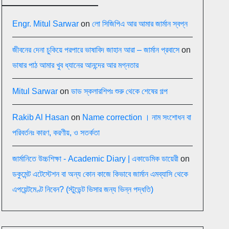
Engr. Mitul Sarwar
on
লো সিজিপিএ আর আমার জার্মান স্বপ্ন
জীবনের দেনা চুকিয়ে পরপারে ভাষাবিদ জাহান আরা – জার্মান প্রবাসে
on
ভাষার পাঠ আমার খুব ধ্যানের আনন্দের আর মগ্নতার
Mitul Sarwar
on
ডাড স্কলারশিপঃ শুরু থেকে শেষের গল্প
Rakib Al Hasan
on
Name correction । নাম সংশোধন বা
পরিবর্তনঃ কারণ, করণীয়, ও সতর্কতা
জার্মানিতে উচ্চশিক্ষা - Academic Diary | একাডেমিক ডায়েরী
on
ডকুমেন্ট এটেস্টেশন বা অন্য কোন কাজে কিভাবে জার্মান এমব্যাসি থেকে
এপয়েন্টমেণ্ট নিবেন? (স্টুডেন্ট ভিসার জন্য ভিন্ন পদ্ধতি)