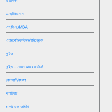
উচ্চশিক্ষা
এজেন্সি/দালাল
এম.বি.এ./MBA
এয়ারপোর্ট/কাস্টমস/ইমিগ্রেশন
কুইজ
কুইজ – কেমন আমার জার্মান!
কোম্পানি/ব্যবসা
ক্যারিয়ার
চাকরি এবং জার্মানি