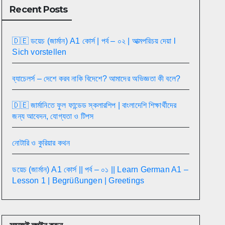
Recent Posts
🇩🇪 ডয়েচ (জার্মান) A1 কোর্স | পর্ব – ০২ | আত্মপরিচয় দেয়া l
Sich vorstellen
ব্যাচেলর্স – দেশে করব নাকি বিদেশে? আমাদের অভিজ্ঞতা কী বলে?
🇩🇪 জার্মানিতে ফুল ফান্ডেড স্কলারশিপ | বাংলাদেশি শিক্ষার্থীদের
জন্য আবেদন, যোগ্যতা ও টিপস
নোটারি ও কুরিয়ার কথন
ডয়েচ (জার্মান) A1 কোর্স || পর্ব – ০১ || Learn German A1 –
Lesson 1 | Begrüßungen | Greetings