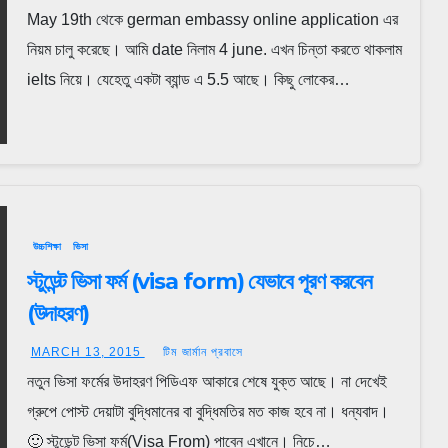
May 19th থেকে german embassy online application এর
নিয়ম চালু করেছে। আমি date নিলাম 4 june. এখন চিন্তা করতে থাকলাম
ielts নিয়ে। যেহেতু একটা ব্যান্ড এ 5.5 আছে। কিছু লোকের…
উচ্চশিক্ষা
ভিসা
স্টুডেন্ট ভিসা ফর্ম (visa form) যেভাবে পূরণ করবেন
(উদাহরণ)
MARCH 13, 2015
টিম জার্মান প্রবাসে
নতুন ভিসা ফর্মের উদাহরণ পিডিএফ আকারে শেষে যুক্ত আছে। না দেখেই
গ্রুপে পোস্ট দেয়াটা বুদ্ধিমানের বা বুদ্ধিমতির মত কাজ হবে না। ধন্যবাদ।
🙂 স্টুডেন্ট ভিসা ফর্ম(Visa From) পাবেন এখানে। নিচে…