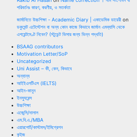
পরিবর্তনঃ কারণ, করণীয়, ও সতর্কতা
জার্মানিতে উচ্চশিক্ষা - Academic Diary | একাডেমিক ডায়েরী
on
ডকুমেন্ট এটেস্টেশন বা অন্য কোন কাজে কিভাবে জার্মান এমব্যাসি থেকে
এপয়েন্টমেণ্ট নিবেন? (স্টুডেন্ট ভিসার জন্য ভিন্ন পদ্ধতি)
BSAAG contributors
Motivation Letter/SoP
Uncategorized
Uni Assist – কী, কেন, কিভাবে
অন্যান্য
আইইএলটিএস (IELTS)
আইন-কানুন
ইনস্যুরেন্স
উচ্চশিক্ষা
এজেন্সি/দালাল
এম.বি.এ./MBA
এয়ারপোর্ট/কাস্টমস/ইমিগ্রেশন
কুইজ