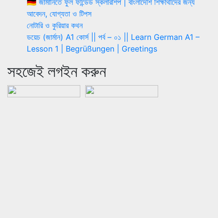
🇩🇪 জার্মানিতে ফুল ফান্ডেড স্কলারশিপ | বাংলাদেশি শিক্ষার্থীদের জন্য
আবেদন, যোগ্যতা ও টিপস
নোটারি ও কুরিয়ার কথন
ডয়েচ (জার্মান) A1 কোর্স || পর্ব – ০১ || Learn German A1 –
Lesson 1 | Begrüßungen | Greetings
সহজেই লগইন করুন