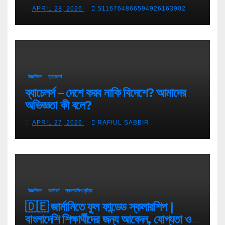
APRIL 28, 2026
S116764866594926163902
উচ্চশিক্ষা
ব্যাচেলর্স
ব্যাচেলর্স – দেশে করব নাকি বিদেশে? আমাদের
অভিজ্ঞতা কী বলে?
APRIL 27, 2026
RAFIUL SABBIR
উচ্চশিক্ষা
মাস্টার্স
স্কলারশিপ/বৃত্তি
🇩🇪 জার্মানিতে ফুল ফান্ডেড স্কলারশিপ |
বাংলাদেশি শিক্ষার্থীদের জন্য আবেদন, যোগ্যতা ও