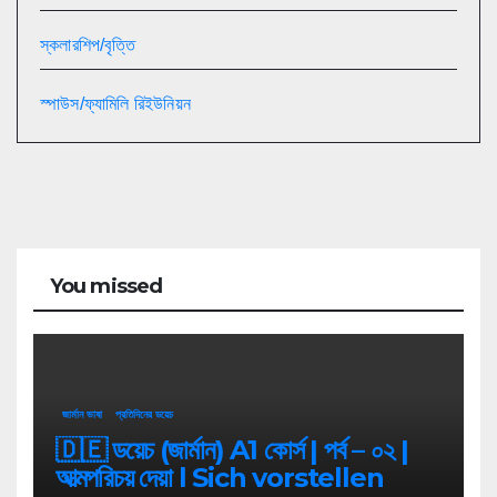
স্কলারশিপ/বৃত্তি
স্পাউস/ফ্যামিলি রিইউনিয়ন
You missed
জার্মান ভাষা
প্রতিদিনের ডয়েচ
🇩🇪 ডয়েচ (জার্মান) A1 কোর্স | পর্ব – ০২ |
আত্মপরিচয় দেয়া l Sich vorstellen