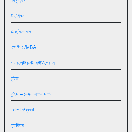
ইনস্যুরেন্স
উচ্চশিক্ষা
এজেন্সি/দালাল
এম.বি.এ./MBA
এয়ারপোর্ট/কাস্টমস/ইমিগ্রেশন
কুইজ
কুইজ – কেমন আমার জার্মান!
কোম্পানি/ব্যবসা
ক্যারিয়ার