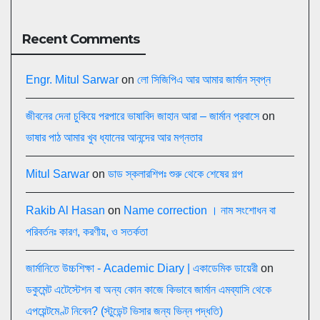
Recent Comments
Engr. Mitul Sarwar
on
লো সিজিপিএ আর আমার জার্মান স্বপ্ন
জীবনের দেনা চুকিয়ে পরপারে ভাষাবিদ জাহান আরা – জার্মান প্রবাসে
on
ভাষার পাঠ আমার খুব ধ্যানের আনন্দের আর মগ্নতার
Mitul Sarwar
on
ডাড স্কলারশিপঃ শুরু থেকে শেষের গল্প
Rakib Al Hasan
on
Name correction । নাম সংশোধন বা
পরিবর্তনঃ কারণ, করণীয়, ও সতর্কতা
জার্মানিতে উচ্চশিক্ষা - Academic Diary | একাডেমিক ডায়েরী
on
ডকুমেন্ট এটেস্টেশন বা অন্য কোন কাজে কিভাবে জার্মান এমব্যাসি থেকে
এপয়েন্টমেণ্ট নিবেন? (স্টুডেন্ট ভিসার জন্য ভিন্ন পদ্ধতি)