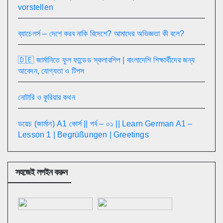
vorstellen
ব্যাচেলর্স – দেশে করব নাকি বিদেশে? আমাদের অভিজ্ঞতা কী বলে?
🇩🇪 জার্মানিতে ফুল ফান্ডেড স্কলারশিপ | বাংলাদেশি শিক্ষার্থীদের জন্য
আবেদন, যোগ্যতা ও টিপস
নোটারি ও কুরিয়ার কথন
ডয়েচ (জার্মান) A1 কোর্স || পর্ব – ০১ || Learn German A1 –
Lesson 1 | Begrüßungen | Greetings
সহজেই লগইন করুন