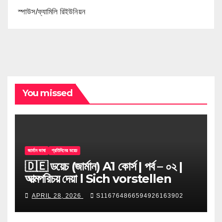
স্পাউস/ফ্যামিলি রিইউনিয়ন
You missed
জার্মান ভাষা
প্রতিদিনের ডয়েচ
🇩🇪 ডয়েচ (জার্মান) A1 কোর্স | পর্ব – ০২ |
আত্মপরিচয় দেয়া l Sich vorstellen
APRIL 28, 2026
S116764866594926163902