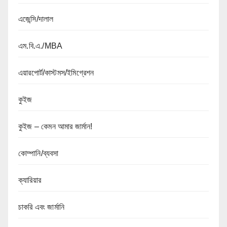
এজেন্সি/দালাল
এম.বি.এ./MBA
এয়ারপোর্ট/কাস্টমস/ইমিগ্রেশন
কুইজ
কুইজ – কেমন আমার জার্মান!
কোম্পানি/ব্যবসা
ক্যারিয়ার
চাকরি এবং জার্মানি