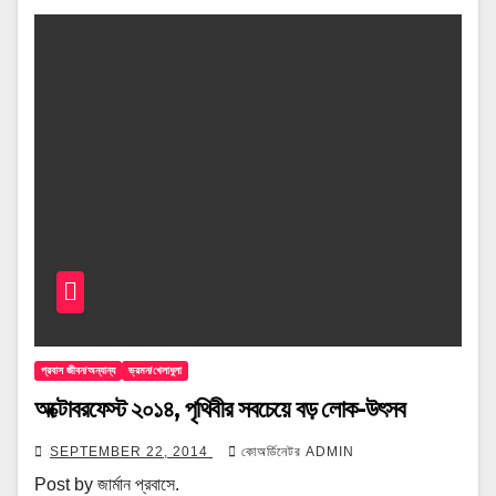
প্রবাস জীবন/অন্যান্য
ভ্রমন/খেলাধুলা
অক্টোবরফেস্ট ২০১৪, পৃথিবীর সবচেয়ে বড় লোক-উৎসব
SEPTEMBER 22, 2014
কোঅর্ডিনেটর ADMIN
Post by জার্মান প্রবাসে.