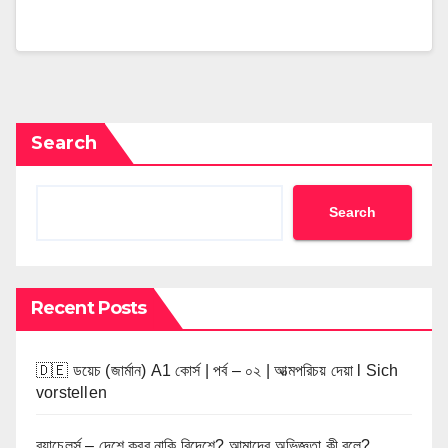
Search
Search
Recent Posts
🇩🇪 ডয়েচ (জার্মান) A1 কোর্স | পর্ব – ০২ | আত্মপরিচয় দেয়া l Sich
vorstellen
ব্যাচেলর্স – দেশে করব নাকি বিদেশে? আমাদের অভিজ্ঞতা কী বলে?