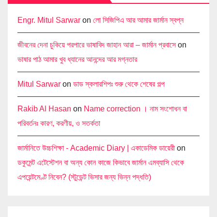
Engr. Mitul Sarwar
on
লো সিজিপিএ আর আমার জার্মান স্বপ্ন
জীবনের দেনা চুকিয়ে পরপারে ভাষাবিদ জাহান আরা – জার্মান প্রবাসে
on
ভাষার পাঠ আমার খুব ধ্যানের আনন্দের আর মগ্নতার
Mitul Sarwar
on
ডাড স্কলারশিপঃ শুরু থেকে শেষের গল্প
Rakib Al Hasan
on
Name correction । নাম সংশোধন বা
পরিবর্তনঃ কারণ, করণীয়, ও সতর্কতা
জার্মানিতে উচ্চশিক্ষা - Academic Diary | একাডেমিক ডায়েরী
on
ডকুমেন্ট এটেস্টেশন বা অন্য কোন কাজে কিভাবে জার্মান এমব্যাসি থেকে
এপয়েন্টমেণ্ট নিবেন? (স্টুডেন্ট ভিসার জন্য ভিন্ন পদ্ধতি)