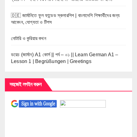
🇩🇪 জার্মানিতে ফুল ফান্ডেড স্কলারশিপ | বাংলাদেশি শিক্ষার্থীদের জন্য
আবেদন, যোগ্যতা ও টিপস
নোটারি ও কুরিয়ার কথন
ডয়েচ (জার্মান) A1 কোর্স || পর্ব – ০১ || Learn German A1 –
Lesson 1 | Begrüßungen | Greetings
সহজেই লগইন করুন