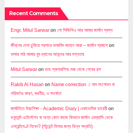
Recent Comments
Engr. Mitul Sarwar
on
লো সিজিপিএ আর আমার জার্মান স্বপ্ন
জীবনের দেনা চুকিয়ে পরপারে ভাষাবিদ জাহান আরা – জার্মান প্রবাসে
on
ভাষার পাঠ আমার খুব ধ্যানের আনন্দের আর মগ্নতার
Mitul Sarwar
on
ডাড স্কলারশিপঃ শুরু থেকে শেষের গল্প
Rakib Al Hasan
on
Name correction । নাম সংশোধন বা
পরিবর্তনঃ কারণ, করণীয়, ও সতর্কতা
জার্মানিতে উচ্চশিক্ষা - Academic Diary | একাডেমিক ডায়েরী
on
ডকুমেন্ট এটেস্টেশন বা অন্য কোন কাজে কিভাবে জার্মান এমব্যাসি থেকে
এপয়েন্টমেণ্ট নিবেন? (স্টুডেন্ট ভিসার জন্য ভিন্ন পদ্ধতি)