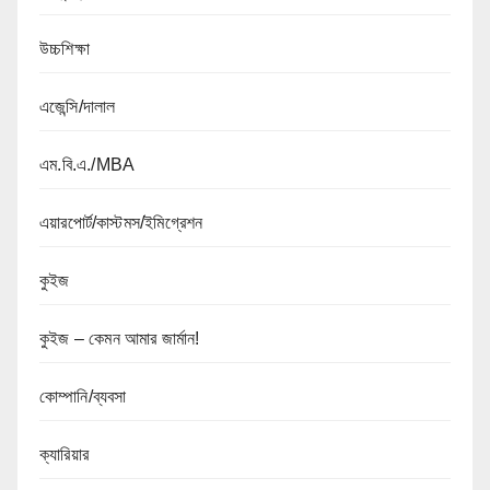
উচ্চশিক্ষা
এজেন্সি/দালাল
এম.বি.এ./MBA
এয়ারপোর্ট/কাস্টমস/ইমিগ্রেশন
কুইজ
কুইজ – কেমন আমার জার্মান!
কোম্পানি/ব্যবসা
ক্যারিয়ার