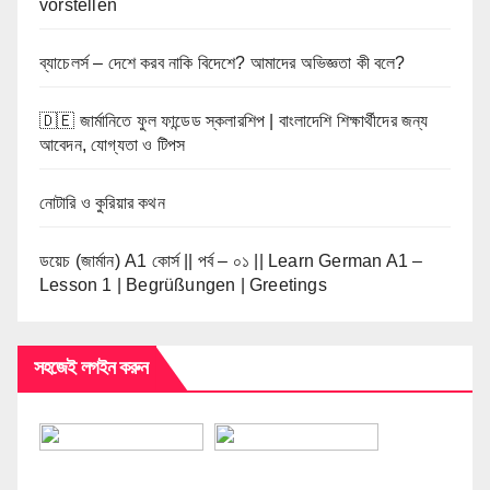
vorstellen
ব্যাচেলর্স – দেশে করব নাকি বিদেশে? আমাদের অভিজ্ঞতা কী বলে?
🇩🇪 জার্মানিতে ফুল ফান্ডেড স্কলারশিপ | বাংলাদেশি শিক্ষার্থীদের জন্য
আবেদন, যোগ্যতা ও টিপস
নোটারি ও কুরিয়ার কথন
ডয়েচ (জার্মান) A1 কোর্স || পর্ব – ০১ || Learn German A1 –
Lesson 1 | Begrüßungen | Greetings
সহজেই লগইন করুন