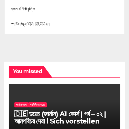
স্কলারশিপ/বৃত্তি
স্পাউস/ফ্যামিলি রিইউনিয়ন
You missed
জার্মান ভাষা
প্রতিদিনের ডয়েচ
🇩🇪 ডয়েচ (জার্মান) A1 কোর্স | পর্ব – ০২ |
আত্মপরিচয় দেয়া l Sich vorstellen