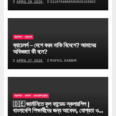
APRIL 28, 2026
S116764866594926163902
উচ্চশিক্ষা
ব্যাচেলর্স
ব্যাচেলর্স – দেশে করব নাকি বিদেশে? আমাদের
অভিজ্ঞতা কী বলে?
APRIL 27, 2026
RAFIUL SABBIR
উচ্চশিক্ষা
মাস্টার্স
স্কলারশিপ/বৃত্তি
🇩🇪 জার্মানিতে ফুল ফান্ডেড স্কলারশিপ |
বাংলাদেশি শিক্ষার্থীদের জন্য আবেদন, যোগ্যতা ও