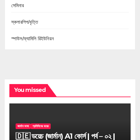
সেমিনার
স্কলারশিপ/বৃত্তি
স্পাউস/ফ্যামিলি রিইউনিয়ন
You missed
জার্মান ভাষা
প্রতিদিনের ডয়েচ
🇩🇪 ডয়েচ (জার্মান) A1 কোর্স | পর্ব – ০২ |