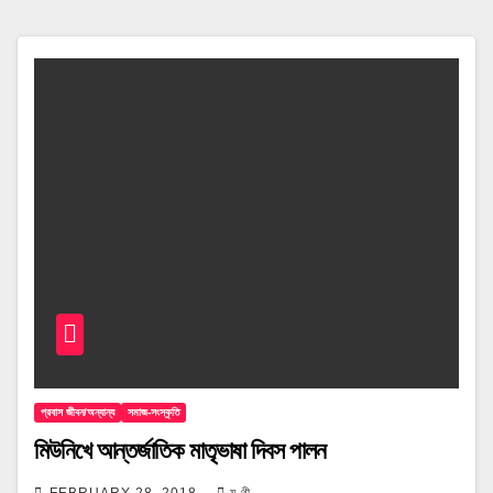
প্রবাস জীবন/অন্যান্য
সমাজ-সংস্কৃতি
মিউনিখে আন্তর্জাতিক মাতৃভাষা দিবস পালন
FEBRUARY 28, 2018
যূ থী