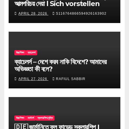
আত্মপরিচয় দেয়া l Sich vorstellen
APRIL 28, 2026
S116764866594926163902
উচ্চশিক্ষা
ব্যাচেলর্স
ব্যাচেলর্স – দেশে করব নাকি বিদেশে? আমাদের
অভিজ্ঞতা কী বলে?
APRIL 27, 2026
RAFIUL SABBIR
উচ্চশিক্ষা
মাস্টার্স
স্কলারশিপ/বৃত্তি
🇩🇪 জার্মানিতে ফুল ফান্ডেড স্কলারশিপ |