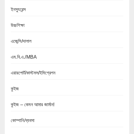
ইনস্যুরেন্স
উচ্চশিক্ষা
এজেন্সি/দালাল
এম.বি.এ./MBA
এয়ারপোর্ট/কাস্টমস/ইমিগ্রেশন
কুইজ
কুইজ – কেমন আমার জার্মান!
কোম্পানি/ব্যবসা