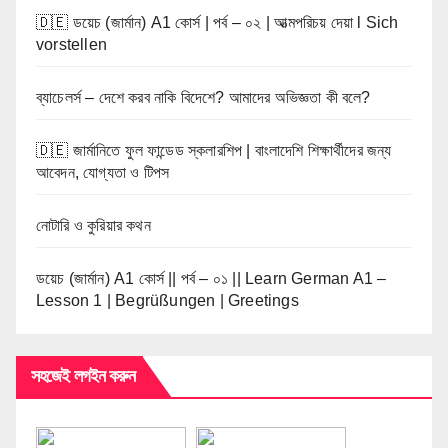
🇩🇪 ডয়েচ (জার্মান) A1 কোর্স | পর্ব – ০২ | আত্মপরিচয় দেয়া l Sich
vorstellen
ব্যাচেলর্স – দেশে করব নাকি বিদেশে? আমাদের অভিজ্ঞতা কী বলে?
🇩🇪 জার্মানিতে ফুল ফান্ডেড স্কলারশিপ | বাংলাদেশি শিক্ষার্থীদের জন্য
আবেদন, যোগ্যতা ও টিপস
নোটারি ও কুরিয়ার কথন
ডয়েচ (জার্মান) A1 কোর্স || পর্ব – ০১ || Learn German A1 –
Lesson 1 | Begrüßungen | Greetings
সহজেই লগইন করুন