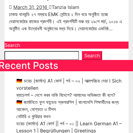
March 31, 2016
Tanzia Islam
ঢাকায় ধানমন্ডি ২৭ নম্বরে EMK সেন্টারে ২ দিন ধরে অনুষ্ঠিত হচ্ছে
দেয়ালকোঠার কাজের প্রদর্শনী। এই প্রদর্শনীটি শুরু হয় ২৯শে মার্চ, ২০১৬ এ
অনুষ্টিত এক উদ্বোধনী অনুষ্ঠানের মধ্য দিয়ে। দেয়ালকোঠার একনিষ্ঠ…
Search
Search
Recent Posts
🇩🇪 ডয়েচ (জার্মান) A1 কোর্স | পর্ব – ০২ | আত্মপরিচয় দেয়া l Sich
vorstellen
ব্যাচেলর্স – দেশে করব নাকি বিদেশে? আমাদের অভিজ্ঞতা কী বলে?
🇩🇪 জার্মানিতে ফুল ফান্ডেড স্কলারশিপ | বাংলাদেশি শিক্ষার্থীদের জন্য
আবেদন, যোগ্যতা ও টিপস
নোটারি ও কুরিয়ার কথন
ডয়েচ (জার্মান) A1 কোর্স || পর্ব – ০১ || Learn German A1 –
Lesson 1 | Begrüßungen | Greetings