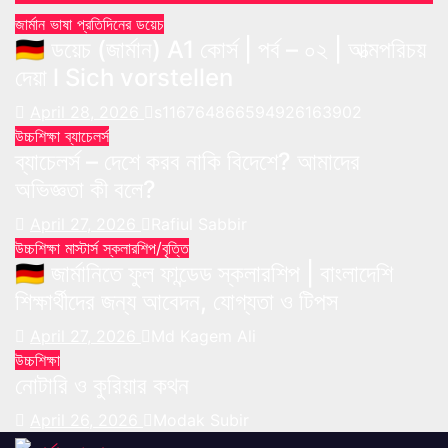
জার্মান ভাষা
প্রতিদিনের ডয়েচ
🇩🇪 ডয়েচ (জার্মান) A1 কোর্স | পর্ব – ০২ | আত্মপরিচয়
দেয়া l Sich vorstellen
April 28, 2026
s116764866594926163902
উচ্চশিক্ষা
ব্যাচেলর্স
ব্যাচেলর্স – দেশে করব নাকি বিদেশে? আমাদের
অভিজ্ঞতা কী বলে?
April 27, 2026
Rafiul Sabbir
উচ্চশিক্ষা
মাস্টার্স
স্কলারশিপ/বৃত্তি
🇩🇪 জার্মানিতে ফুল ফান্ডেড স্কলারশিপ | বাংলাদেশি
শিক্ষার্থীদের জন্য আবেদন, যোগ্যতা ও টিপস
April 27, 2026
Md Kagem Ali
উচ্চশিক্ষা
নোটারি ও কুরিয়ার কথন
April 26, 2026
Modak Subir