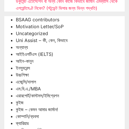
ডকুমেন্ট এটেস্টেশন বা অন্য কোন কাজে কিভাবে জার্মান এমব্যাসি থেকে
এপয়েন্টমেণ্ট নিবেন? (স্টুডেন্ট ভিসার জন্য ভিন্ন পদ্ধতি)
BSAAG contributors
Motivation Letter/SoP
Uncategorized
Uni Assist – কী, কেন, কিভাবে
অন্যান্য
আইইএলটিএস (IELTS)
আইন-কানুন
ইনস্যুরেন্স
উচ্চশিক্ষা
এজেন্সি/দালাল
এম.বি.এ./MBA
এয়ারপোর্ট/কাস্টমস/ইমিগ্রেশন
কুইজ
কুইজ – কেমন আমার জার্মান!
কোম্পানি/ব্যবসা
ক্যারিয়ার