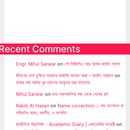
Recent Comments
Engr. Mitul Sarwar
on
লো সিজিপিএ আর আমার জার্মান স্বপ্ন
জীবনের দেনা চুকিয়ে পরপারে ভাষাবিদ জাহান আরা – জার্মান প্রবাসে
on
ভাষার পাঠ আমার খুব ধ্যানের আনন্দের আর মগ্নতার
Mitul Sarwar
on
ডাড স্কলারশিপঃ শুরু থেকে শেষের গল্প
Rakib Al Hasan
on
Name correction । নাম সংশোধন বা
পরিবর্তনঃ কারণ, করণীয়, ও সতর্কতা
জার্মানিতে উচ্চশিক্ষা - Academic Diary | একাডেমিক ডায়েরী
on