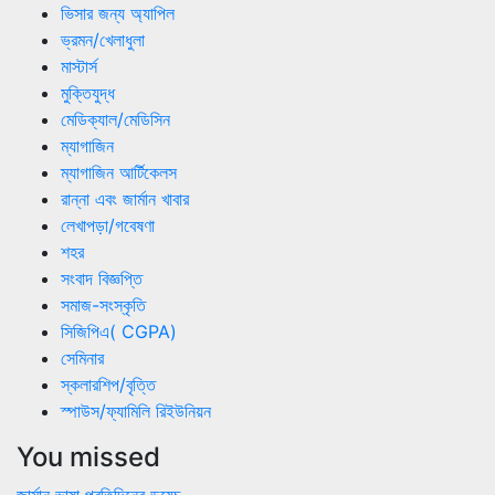
ভিসার জন্য অ্যাপিল
ভ্রমন/খেলাধুলা
মাস্টার্স
মুক্তিযুদ্ধ
মেডিক্যাল/মেডিসিন
ম্যাগাজিন
ম্যাগাজিন আর্টিকেলস
রান্না এবং জার্মান খাবার
লেখাপড়া/গবেষণা
শহর
সংবাদ বিজ্ঞপ্তি
সমাজ-সংস্কৃতি
সিজিপিএ( CGPA)
সেমিনার
স্কলারশিপ/বৃত্তি
স্পাউস/ফ্যামিলি রিইউনিয়ন
You missed
জার্মান ভাষা
প্রতিদিনের ডয়েচ