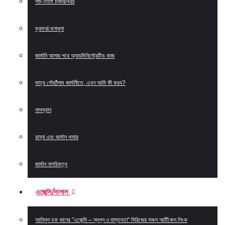
পার্ট-টাইম চাকরি/খরচ
ভ্রমন/খেলাধুলা
জার্মানি আসার পরে অ্যাডমিনিস্ট্রেটিভ কাজ
মাত্র পৌছাঁঁলাম জার্মানীতে, এখন আমি কী করব?
বাসস্থান
রান্না এবং জার্মান খাবার
জার্মান নাগরিকত্ব
এজেন্সি/দালাল
আনিসুল হক খানের ”এজেন্সি – স্বপ্ন ও বাস্তবতা” সিরিজের সকল আর্টিকেল লিংক