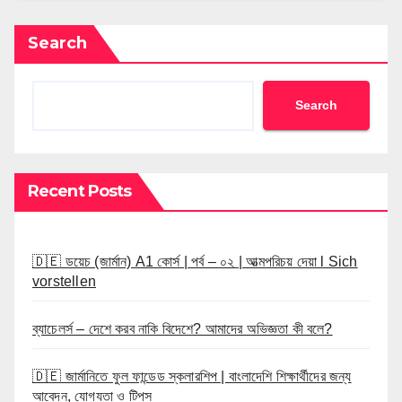
Search
Search
Recent Posts
🇩🇪 ডয়েচ (জার্মান) A1 কোর্স | পর্ব – ০২ | আত্মপরিচয় দেয়া l Sich
vorstellen
ব্যাচেলর্স – দেশে করব নাকি বিদেশে? আমাদের অভিজ্ঞতা কী বলে?
🇩🇪 জার্মানিতে ফুল ফান্ডেড স্কলারশিপ | বাংলাদেশি শিক্ষার্থীদের জন্য
আবেদন, যোগ্যতা ও টিপস