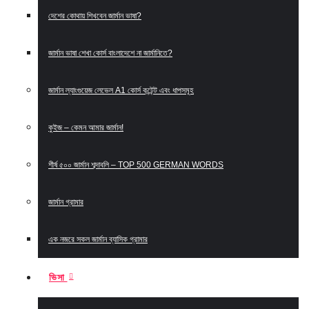
দেশের কোথায় শিখবেন জার্মান ভাষা?
জার্মান ভাষা শেখা কোর্স বাংলাদেশে না জার্মানিতে?
জার্মান ল্যাংগুয়েজ লেভেল A1 কোর্স কন্টেন্ট এবং ধাপসমূহ
কুইজ – কেমন আমার জার্মান!
শীর্ষ ৫০০ জার্মান শব্দাবলি – TOP 500 GERMAN WORDS
জার্মান গ্রামার
এক নজরে সকল জার্মান ব্যাসিক গ্রামার
ভিসা