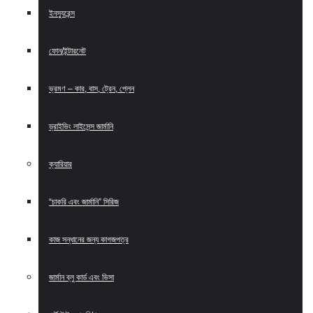
ইনস্যুরেন্স
ফোন/ইন্টারনেট
ভ্রমণ – কার, বাস, ট্রেন, প্লেন
ড্রাইভিং লাইসেন্স জার্মানি
ক্যারিয়ার
“চাকরি এবং জার্মানি” সিরিজ
কাজ সন্ধানের জন্য কাগজপত্র
জার্মান ব্লু কার্ড এবং ভিসা