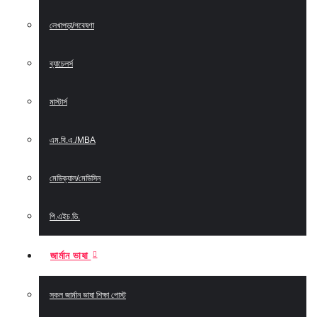
লেখাপড়া/গবেষণা
ব্যাচেলর্স
মাস্টার্স
এম.বি.এ./MBA
মেডিক্যাল/মেডিসিন
পি.এইচ.ডি.
জার্মান ভাষা
সকল জার্মান ভাষা শিক্ষা পোস্ট