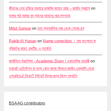
জীবনের দেনা চুকিয়ে পরপারে ভাষাবিদ জাহান আরা – জার্মান প্রবাসে
on
ভাষার পাঠ আমার খুব ধ্যানের আনন্দের আর মগ্নতার
Mitul Sarwar
on
ডাড স্কলারশিপঃ শুরু থেকে শেষের গল্প
Rakib Al Hasan
on
Name correction । নাম সংশোধন বা
পরিবর্তনঃ কারণ, করণীয়, ও সতর্কতা
জার্মানিতে উচ্চশিক্ষা - Academic Diary | একাডেমিক ডায়েরী
on
ডকুমেন্ট এটেস্টেশন বা অন্য কোন কাজে কিভাবে জার্মান এমব্যাসি থেকে
এপয়েন্টমেণ্ট নিবেন? (স্টুডেন্ট ভিসার জন্য ভিন্ন পদ্ধতি)
BSAAG contributors