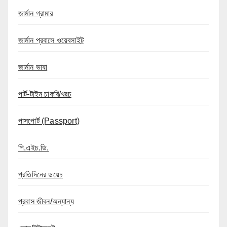
জার্মান গ্রামার
জার্মান প্রবাসে ওয়েবসাইট
জার্মান ভাষা
পার্ট-টাইম চাকরি/খরচ
পাসপোর্ট (Passport)
পি.এইচ.ডি.
প্রতিদিনের ডয়েচ
প্রবাস জীবন/অন্যান্য