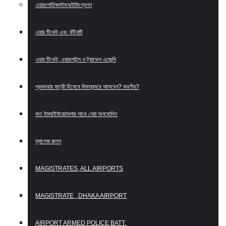
এয়ারপোর্ট/কাস্টমস/ইমিগ্রেশন
এয়ার টিকেট এবং খুঁটিনাটি
এয়ার টিকেট, এয়ারলাইন্স ও ট্রাভেল এজেন্সি
প্রথমবার যাত্রী হিসেবে বিমানবন্দরে আসবেন? করণীয়?
কত টাকা/ইউরো/ডলার সাথে নেয়া অনুমোদিত
ব্যাগেজ রুলস
MAGISTRATES, ALL AIRPORTS
MAGISTRATE , DHAKA AIRPORT
AIRPORT ARMED POLICE BATT.