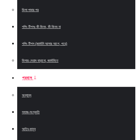
ভিসা পাবার পর
শপিং টিপসঃ কী কিনব, কী কিনব না
শপিং টিপস (জার্মানি আসার আগে, পরে)
ভিসার মেয়াদ বাড়ানো, জার্মানিতে
প্রবাস
অন্যান্য
সমাজ-সংস্কৃতি
আইন-কানুন