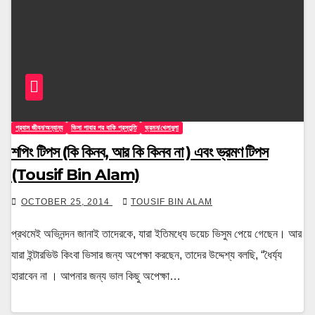
প্রবাস জীবন/অন্যান্য
ভিসা পাবার পর বাকি প্রস্তুতি
ভ্রমন/খেলাধুলা
শপিং টিপস (কি কিনব, আর কি কিনব না ) এবং ভ্রমণ টিপস
(Tousif Bin Alam)
OCTOBER 25, 2014
TOUSIF BIN ALAM
প্রথমেই অভিনন্দন জানাই তাদেরকে, যারা ইতিমধ্যে ডয়েচ ভিসুম পেয়ে গেছেন। আর
যারা ইন্টারভিউ কিংবা ভিসার জন্য অপেক্ষা করছেন, তাদের উদ্দেশ্য বলছি, “ধৈর্য্য
হারাবেন না । আপনার জন্য ভাল কিছু অপেক্ষা…