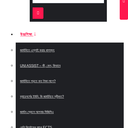
উচ্চশিক্ষা
জার্মানিতে এপ্লাই করার ধাপসমূহ
UNI ASSIST – কী, কেন, কিভাবে
জার্মানিতে পড়তে কত টাকা লাগে?
ব্যাচেলর্সের ইউনি. কি জার্মানিতে স্বীকৃত?
জার্মান স্কেলে আপনার সিজিপিএ
দেশি সিস্টেমের সাথে ECTS