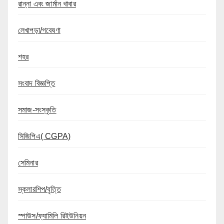
রান্না এবং জার্মান খাবার
লেখাপড়া/গবেষণা
শহর
সংবাদ বিজ্ঞপ্তি
সমাজ-সংস্কৃতি
সিজিপিএ( CGPA)
সেমিনার
স্কলারশিপ/বৃত্তি
স্পাউস/ফ্যামিলি রিইউনিয়ন