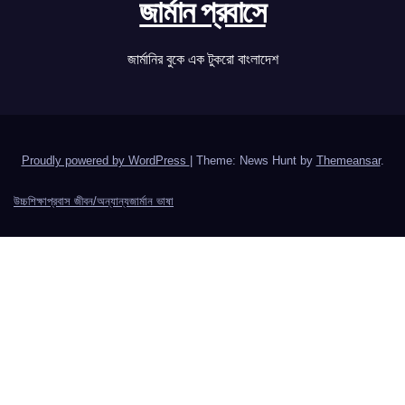
জার্মান প্রবাসে
জার্মানির বুকে এক টুকরো বাংলাদেশ
Proudly powered by WordPress
|
Theme: News Hunt by
Themeansar
.
উচ্চশিক্ষা
প্রবাস জীবন/অন্যান্য
জার্মান ভাষা