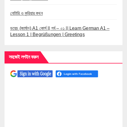
নোটারি ও কুরিয়ার কথন
ডয়েচ (জার্মান) A1 কোর্স || পর্ব – ০১ || Learn German A1 –
Lesson 1 | Begrüßungen | Greetings
সহজেই লগইন করুন