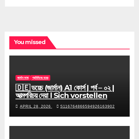
You missed
জার্মান ভাষা
প্রতিদিনের ডয়েচ
🇩🇪 ডয়েচ (জার্মান) A1 কোর্স | পর্ব – ০২ |
আত্মপরিচয় দেয়া l Sich vorstellen
APRIL 28, 2026
S116764866594926163902