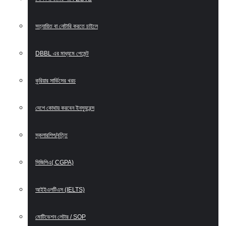
সত্যায়িত বা নোটারি করতে চাইলে
DBBL এর মাধ্যমে পেমেন্ট
কুরিয়ার সার্ভিসের খরচ
দেশে কোথায় করবেন ইনস্যুরেন্স
স্কলারশিপ/বৃত্তি
সিজিপিএ( CGPA)
আইইএলটিএস (IELTS)
মোটিভেশন লেটার / SOP