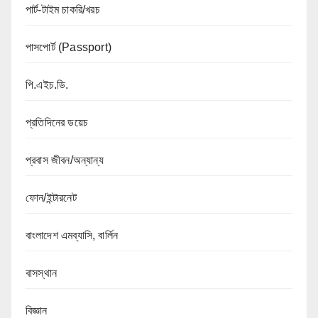
পার্ট-টাইম চাকরি/খরচ
পাসপোর্ট (Passport)
পি.এইচ.ডি.
প্রতিদিনের ডয়েচ
প্রবাস জীবন/অন্যান্য
ফোন/ইন্টারনেট
বাংলাদেশ এমব্যাসি, বার্লিন
বাসস্থান
বিজ্ঞান