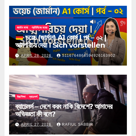
জার্মান ভাষা
প্রতিদিনের ডয়েচ
ডয়েচ (জার্মান) A1 কোর্স | পর্ব – ০২ |
আত্মপরিচয় দেয়া l Sich vorstellen
APRIL 28, 2026
S116764866594926163902
উচ্চশিক্ষা
ব্যাচেলর্স
ব্যাচেলর্স – দেশে করব নাকি বিদেশে? আমাদের
অভিজ্ঞতা কী বলে?
APRIL 27, 2026
RAFIUL SABBIR