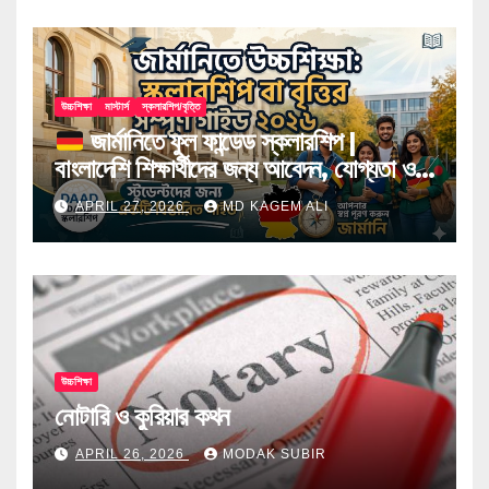
উচ্চশিক্ষা
মাস্টার্স
স্কলারশিপ/বৃত্তি
জার্মানিতে ফুল ফান্ডেড স্কলারশিপ |
বাংলাদেশি শিক্ষার্থীদের জন্য আবেদন, যোগ্যতা ও
টিপস
APRIL 27, 2026
MD KAGEM ALI
উচ্চশিক্ষা
নোটারি ও কুরিয়ার কথন
APRIL 26, 2026
MODAK SUBIR