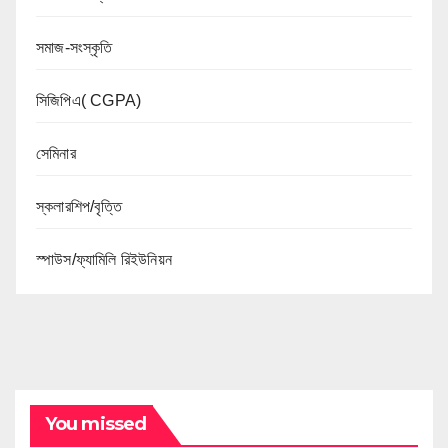
সমাজ-সংস্কৃতি
সিজিপিএ( CGPA)
সেমিনার
স্কলারশিপ/বৃত্তি
স্পাউস/ফ্যামিলি রিইউনিয়ন
You missed