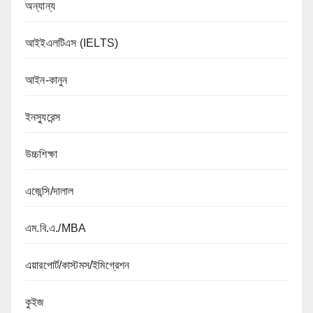
অন্যান্য
আইইএলটিএস (IELTS)
আইন-কানুন
ইনস্যুরেন্স
উচ্চশিক্ষা
এজেন্সি/দালাল
এম.বি.এ./MBA
এয়ারপোর্ট/কাস্টমস/ইমিগ্রেশন
কুইজ